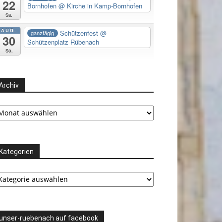
22
Bornhofen
@ Kirche in Kamp-Bornhofen
Sa.
AUG.
Schützenfest
@
ganztägig
30
Schützenplatz Rübenach
So.
Archiv
chiv
Kategorien
tegorien
unser-ruebenach auf facebook