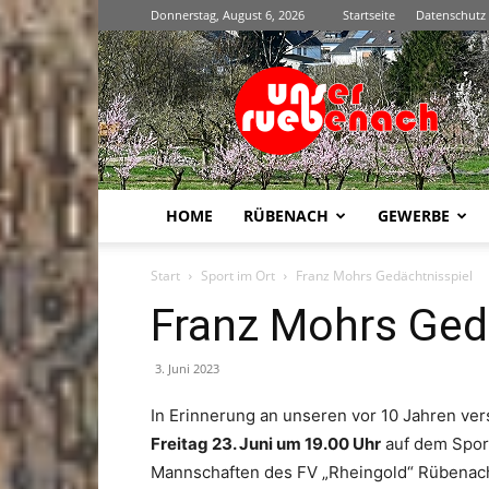
Donnerstag, August 6, 2026
Startseite
Datenschutz
Unser
Rübenach
HOME
RÜBENACH
GEWERBE
Start
Sport im Ort
Franz Mohrs Gedächtnisspiel
Franz Mohrs Ged
3. Juni 2023
In Erinnerung an unseren vor 10 Jahren v
Freitag 23. Juni um 19.00 Uhr
auf dem Sport
Mannschaften des FV „Rheingold“ Rübenach 