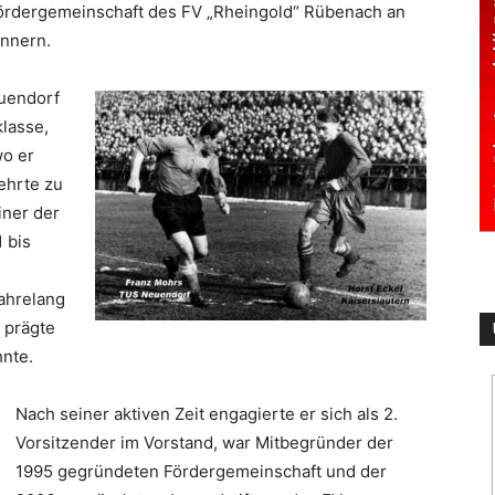
ördergemeinschaft des FV „Rheingold“ Rübenach an
innern.
euendorf
klasse,
wo er
ehrte zu
iner der
 bis
jahrelang
 prägte
nte.
Nach seiner aktiven Zeit engagierte er sich als 2.
Vorsitzender im Vorstand, war Mitbegründer der
1995 gegründeten Fördergemeinschaft und der