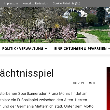
Impressum
Kontakt / Redaktion
Cookie-Richtlinie (EU)
POLITIK / VERWALTUNG
EINRICHTUNGEN & PFARREIEN
ächtnisspiel
2149
0
erstorbenen Sportkameraden Franz Mohrs findet am
platz ein Fußballspiel zwischen den Alten-Herren-
und der Germania Metternich statt. Unter dem Motto: