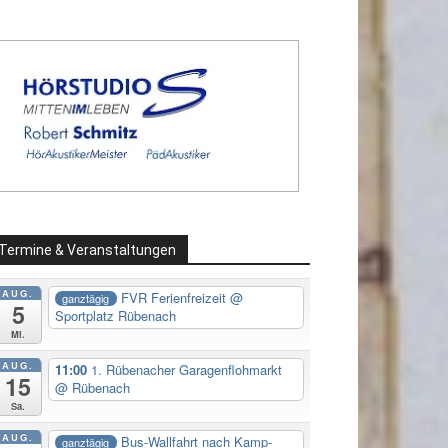
Termine & Veranstaltungen
AUG.
FVR Ferienfreizeit
@
ganztägig
5
Sportplatz Rübenach
Mi.
AUG.
11:00
1. Rübenacher Garagenflohmarkt
15
@ Rübenach
Sa.
AUG.
Bus-Wallfahrt nach Kamp-
ganztägig