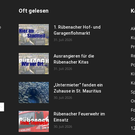
Oft gelesen
K
o
1. Rübenacher Hof- und
Ak
Garagenflohmarkt
Ku
31. Juli 2026
P
R
Ausrangieren für die
Rübenacher Kitas
Po
31. Juli 2026
Ki
K
„Untermieter“ fanden ein
Zuhause in St. Mauritius
Sp
30. Juli 2026
Or
Fo
Rübenacher Feuerwehr im
Sc
Einsatz
30. Juli 2026
1