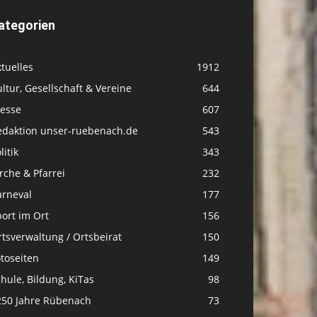
ategorien
tuelles
1912
ltur, Gesellschaft & Vereine
644
resse
607
edaktion unser-ruebenach.de
543
litik
343
rche & Pfarrei
232
arneval
177
ort im Ort
156
tsverwaltung / Ortsbeirat
150
toseiten
149
hule, Bildung, KiTas
98
250 Jahre Rübenach
73