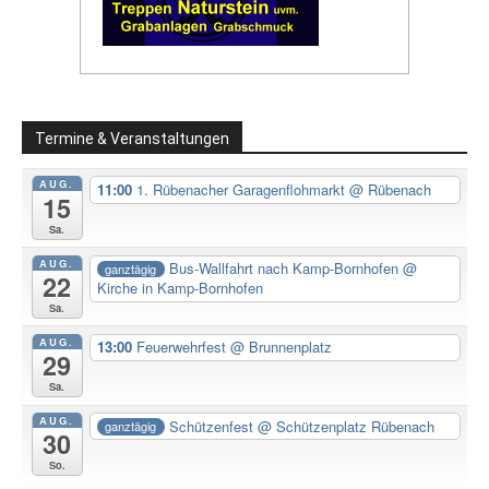
Termine & Veranstaltungen
AUG.
11:00
1. Rübenacher Garagenflohmarkt
@ Rübenach
15
Sa.
AUG.
Bus-Wallfahrt nach Kamp-Bornhofen
@
ganztägig
22
Kirche in Kamp-Bornhofen
Sa.
AUG.
13:00
Feuerwehrfest
@ Brunnenplatz
29
Sa.
AUG.
Schützenfest
@ Schützenplatz Rübenach
ganztägig
30
So.