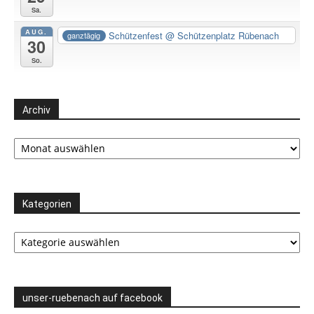
Sa.
AUG.
Schützenfest
@ Schützenplatz Rübenach
ganztägig
30
So.
Archiv
Archiv
Kategorien
Kategorien
unser-ruebenach auf facebook