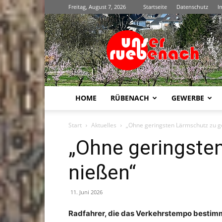
Freitag, August 7, 2026
Startseite
Datenschutz
I
Unser
Rübenach
HOME
RÜBENACH
GEWERBE
Start
Aktuelles
„Ohne ge­rings­ten Lärm­schutz­ zu ge
„Ohne ge­rings­te
nie­ßen“
11. Juni 2026
Rad­fah­rer, die das Ver­kehrs­tem­po be­stim