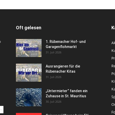
Oft gelesen
K
o
1. Rübenacher Hof- und
Ak
Garagenflohmarkt
Ku
31. Juli 2026
P
R
Ausrangieren für die
Rübenacher Kitas
Po
31. Juli 2026
Ki
K
„Untermieter“ fanden ein
Zuhause in St. Mauritius
Sp
30. Juli 2026
Or
Fo