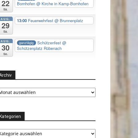
22
Bornhofen
@ Kirche in Kamp-Bornhofen
Sa.
AUG.
13:00
Feuerwehrfest
@ Brunnenplatz
29
Sa.
AUG.
Schützenfest
@
ganztägig
30
Schützenplatz Rübenach
So.
Archiv
chiv
Kategorien
tegorien