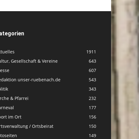
ategorien
tuelles
1911
ltur, Gesellschaft & Vereine
643
resse
607
edaktion unser-ruebenach.de
543
litik
343
rche & Pfarrei
232
arneval
177
ort im Ort
156
tsverwaltung / Ortsbeirat
150
toseiten
149