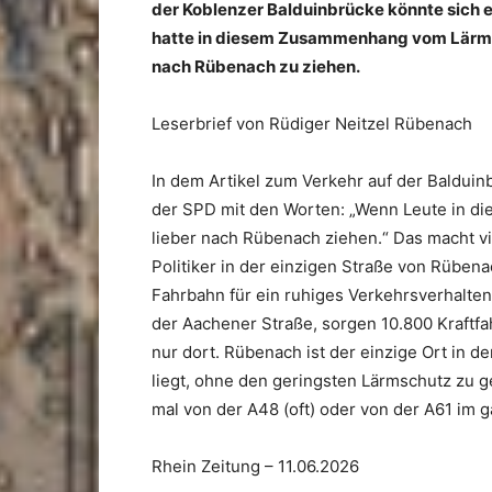
der Ko­blen­zer Bal­du­in­brü­cke könn­te sich
hatte in die­sem Zu­sam­men­hang vom Lärm g
nach Rü­benach zu zie­hen.
Leserbrief von Rüdiger Neitzel Rübenach
In dem Ar­ti­kel zum Ver­kehr auf der Bal­du­in­
der SPD mit den Wor­ten: „Wenn Leute in die 
lie­ber nach Rü­benach zie­hen.“ Das macht vi
Po­li­ti­ker in der ein­zi­gen Stra­ße von Rü­
Fahr­bahn für ein ru­hi­ges Ver­kehrs­ver­hal­t
der Aa­che­ner Stra­ße, sor­gen 10.800 Kraft­fa
nur dort. Rü­benach ist der ein­zi­ge Ort in de
liegt, ohne den ge­rings­ten Lärm­schutz zu ge
mal von der A48 (oft) oder von der A61 im ga
Rhein Zeitung – 11.06.2026