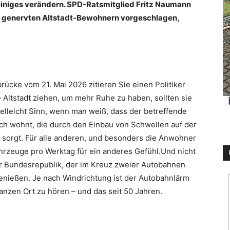
 ei­ni­ges ver­än­dern. SPD-Rats­mit­glied Fritz Nau­mann
e­nerv­ten Alt­stadt-Be­woh­nern vor­ge­schla­gen,
brü­cke vom 21. Mai 2026 zi­tie­ren Sie einen Po­li­ti­ker
Alt­stadt zie­hen, um mehr Ruhe zu haben, soll­ten sie
el­leicht Sinn, wenn man weiß, dass der be­tref­fen­de
benach wohnt, die durch den Ein­bau von Schwel­len auf der
en sorgt. Für alle an­de­ren, und be­son­ders die An­woh­ner
hr­zeu­ge pro Werk­tag für ein an­de­res Ge­fühl.Und nicht
r Bun­des­re­pu­blik, der im Kreuz zwei­er Au­to­bah­nen
­nie­ßen. Je nach Wind­rich­tung ist der Au­to­bahn­lärm
n­zen Ort zu hören – und das seit 50 Jah­ren.