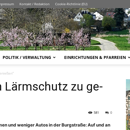
mpressum
Kontakt / Redaktion
Cookie-Richtlinie (EU)
POLITIK / VERWALTUNG
EINRICHTUNGEN & PFARREIEN
­nie­ßen“
n Lärm­schutz­ zu ge­
581
0
­men und we­ni­ger Autos in der Burg­stra­ße: Auf und an