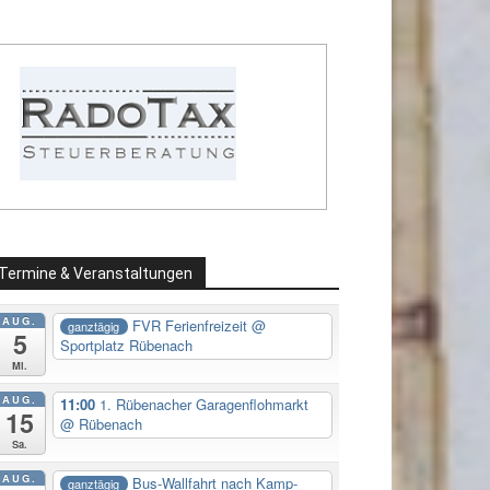
Termine & Veranstaltungen
AUG.
FVR Ferienfreizeit
@
ganztägig
5
Sportplatz Rübenach
Mi.
AUG.
11:00
1. Rübenacher Garagenflohmarkt
15
@ Rübenach
Sa.
AUG.
Bus-Wallfahrt nach Kamp-
ganztägig