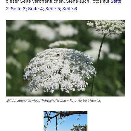
dieser Seite veröffentlichen. Siehe auch Fotos auf
Seite
2
;
Seite 3
;
Seite 4
;
Seite 5
;
Seite 6
„Wildblumenblühwiese“ Wirtschaftsweg – Foto Herbert Hennes