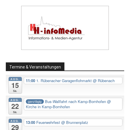
Termine & Veranstaltungen
AUG.
11:00
1. Rübenacher Garagenflohmarkt
@ Rübenach
15
Sa.
AUG.
Bus-Wallfahrt nach Kamp-Bornhofen
@
ganztägig
22
Kirche in Kamp-Bornhofen
Sa.
AUG.
13:00
Feuerwehrfest
@ Brunnenplatz
29