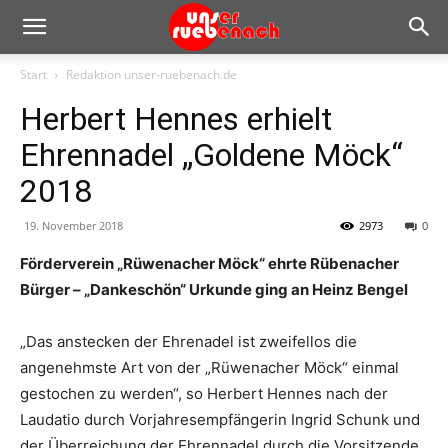
Start
Redaktion unser-ruebenach.de
Herbert Hennes erhielt
Ehrennadel „Goldene Möck“
2018
19. November 2018
2973
0
Förderverein „Rüwenacher Möck“ ehrte Rübenacher
Bürger – „Dankeschön“ Urkunde ging an Heinz Bengel
„Das anstecken der Ehrenadel ist zweifellos die
angenehmste Art von der „Rüwenacher Möck“ einmal
gestochen zu werden“, so Herbert Hennes nach der
Laudatio durch Vorjahresempfängerin Ingrid Schunk und
der Überreichung der Ehrennadel durch die Vorsitzende