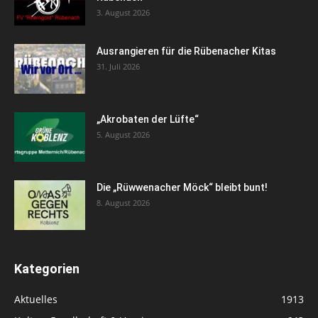
3. August 2026
Ausrangieren für die Rübenacher Kitas
31. Juli 2026
„Akrobaten der Lüfte“
5. August 2026
Die „Rüwwenacher Möck“ bleibt bunt!
8. August 2026
Kategorien
Aktuelles
1913