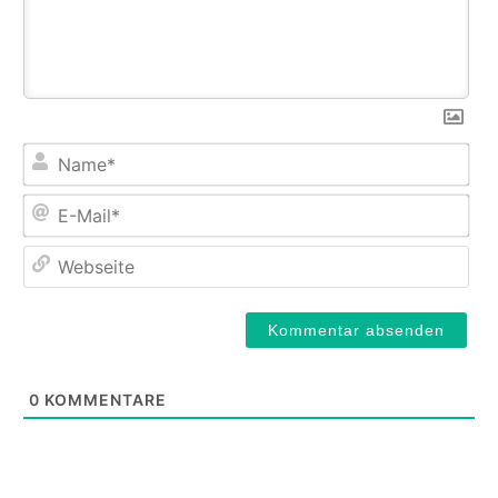
Na
E-
Mail
Web
0
KOMMENTARE