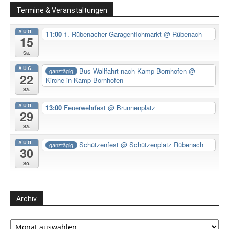
Termine & Veranstaltungen
AUG.
11:00
1. Rübenacher Garagenflohmarkt
@ Rübenach
15
Sa.
AUG.
Bus-Wallfahrt nach Kamp-Bornhofen
@
ganztägig
22
Kirche in Kamp-Bornhofen
Sa.
AUG.
13:00
Feuerwehrfest
@ Brunnenplatz
29
Sa.
AUG.
Schützenfest
@ Schützenplatz Rübenach
ganztägig
30
So.
Archiv
Archiv