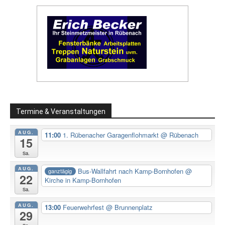
Termine & Veranstaltungen
AUG.
11:00
1. Rübenacher Garagenflohmarkt
@ Rübenach
15
Sa.
AUG.
Bus-Wallfahrt nach Kamp-Bornhofen
@
ganztägig
22
Kirche in Kamp-Bornhofen
Sa.
AUG.
13:00
Feuerwehrfest
@ Brunnenplatz
29