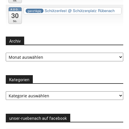
Sa.
AUG.
Schützenfest
@ Schützenplatz Rübenach
ganztägig
30
So.
Archiv
Archiv
Kategorien
Kategorien
unser-ruebenach auf facebook