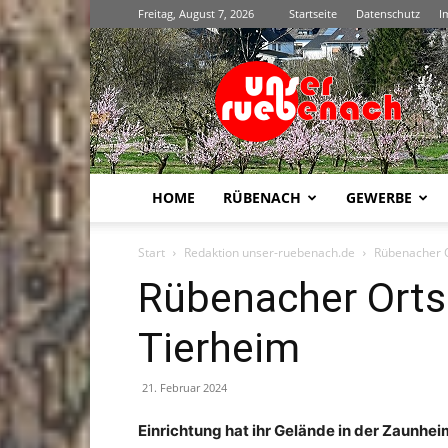
Freitag, August 7, 2026
Startseite
Datenschutz
I
Unser
Rübenach
HOME
RÜBENACH
GEWERBE
Start
Redaktion unser-ruebenach.de
Rübenacher O
Rübenacher Orts
Tierheim
21. Februar 2024
Einrichtung hat ihr Gelände in der Zaunhe