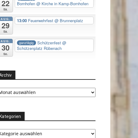
22
Bornhofen
@ Kirche in Kamp-Bornhofen
Sa.
AUG.
13:00
Feuerwehrfest
@ Brunnenplatz
29
Sa.
AUG.
Schützenfest
@
ganztägig
30
Schützenplatz Rübenach
So.
Archiv
chiv
Kategorien
tegorien