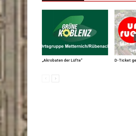
„Akrobaten der Lüfte“
D-Ticket g