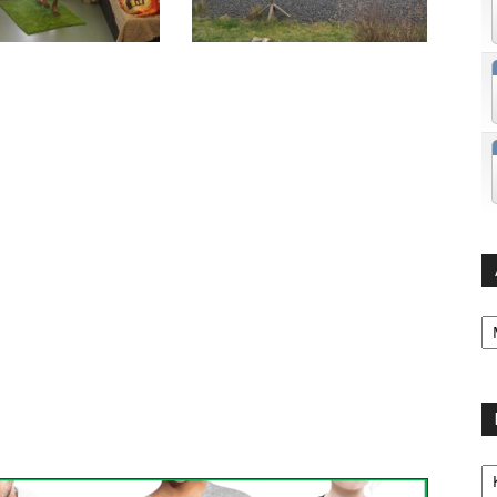
Ar
Ka