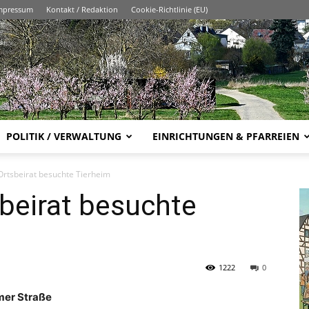
mpressum
Kontakt / Redaktion
Cookie-Richtlinie (EU)
POLITIK / VERWALTUNG
EINRICHTUNGEN & PFARREIEN
rtsbeirat besuchte Tierheim
beirat besuchte
1222
0
imer Straße