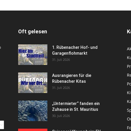
Oft gelesen
K
o
1. Rübenacher Hof- und
Ak
Garagenflohmarkt
Ku
31. Juli 2026
P
R
Ausrangieren für die
Rübenacher Kitas
Po
31. Juli 2026
Ki
K
„Untermieter“ fanden ein
Zuhause in St. Mauritius
Sp
30. Juli 2026
Or
Fo