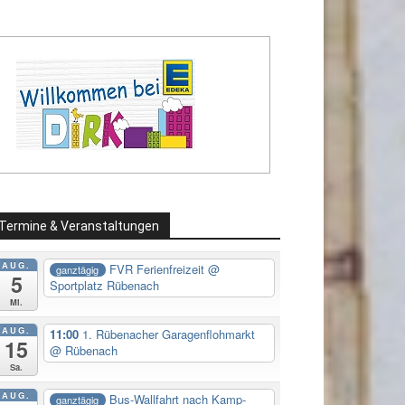
Termine & Veranstaltungen
AUG.
FVR Ferienfreizeit
@
ganztägig
5
Sportplatz Rübenach
Mi.
AUG.
11:00
1. Rübenacher Garagenflohmarkt
15
@ Rübenach
Sa.
AUG.
Bus-Wallfahrt nach Kamp-
ganztägig