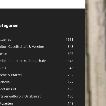
ategorien
tuelles
1911
ltur, Gesellschaft & Vereine
643
resse
607
edaktion unser-ruebenach.de
543
litik
343
rche & Pfarrei
232
arneval
177
ort im Ort
156
tsverwaltung / Ortsbeirat
150
toseiten
149