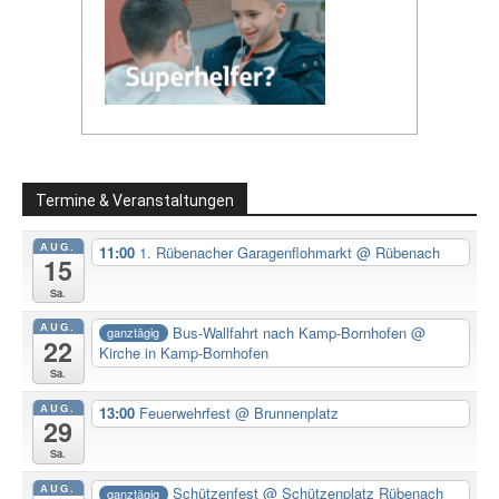
Termine & Veranstaltungen
AUG.
11:00
1. Rübenacher Garagenflohmarkt
@ Rübenach
15
Sa.
AUG.
Bus-Wallfahrt nach Kamp-Bornhofen
@
ganztägig
22
Kirche in Kamp-Bornhofen
Sa.
AUG.
13:00
Feuerwehrfest
@ Brunnenplatz
29
Sa.
AUG.
Schützenfest
@ Schützenplatz Rübenach
ganztägig